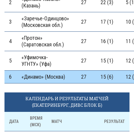
2
27
22 (3)
5 (1
(Казань)
«Заречье-Одинцово»
3
27
17 (1)
10 
(Московская обл.)
«Протон»
4
27
16 (1)
11 
(Саратовская обл.)
«Уфимочка-
5
27
15 (1)
12 
УГНТУ» (Уфа)
6
«Динамо» (Москва)
27
15 (6)
12 
КАЛЕНДАРЬ И РЕЗУЛЬТАТЫ МАТЧЕЙ
(ЕКАТЕРИНБУРГ, ДИВС БЛОК Б)
ВРЕМЯ
ДАТА
МАТЧ
РЕЗУЛЬТАТ
(МСК)