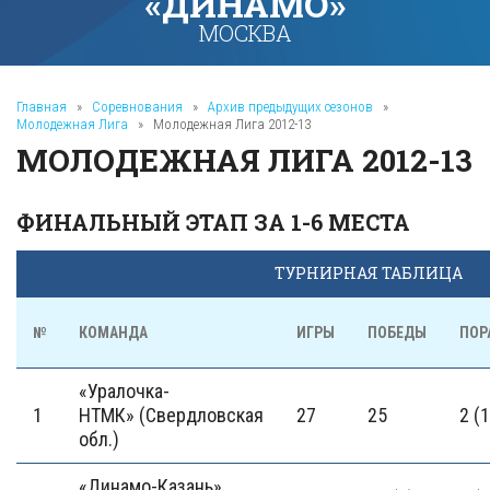
«ДИНАМО»
МОСКВА
Главная
»
Соревнования
»
Архив предыдущих сезонов
»
Молодежная Лига
»
Молодежная Лига 2012-13
МОЛОДЕЖНАЯ ЛИГА 2012-13
ФИНАЛЬНЫЙ ЭТАП ЗА 1-6 МЕСТА
ТУРНИРНАЯ ТАБЛИЦА
№
КОМАНДА
ИГРЫ
ПОБЕДЫ
ПОР
«Уралочка-
1
НТМК» (Свердловская
27
25
2 (1
обл.)
«Динамо-Казань»