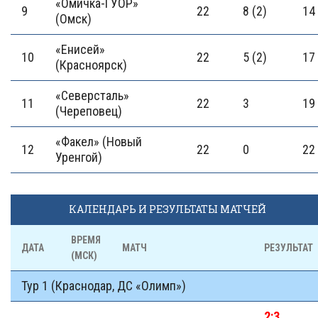
«Омичка-ГУОР»
9
22
8 (2)
14
(Омск)
«Енисей»
10
22
5 (2)
17
(Красноярск)
«Северсталь»
11
22
3
19 
(Череповец)
«Факел» (Новый
12
22
0
22
Уренгой)
КАЛЕНДАРЬ И РЕЗУЛЬТАТЫ МАТЧЕЙ
ВРЕМЯ
ДАТА
МАТЧ
РЕЗУЛЬТАТ
(МСК)
Тур 1 (Краснодар, ДС «Олимп»)
2:3