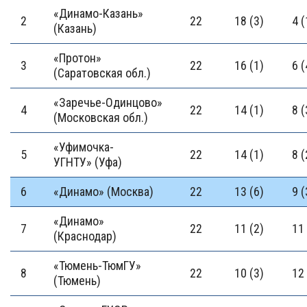
«Динамо-Казань»
2
22
18 (3)
4 (
(Казань)
«Протон»
3
22
16 (1)
6 (
(Саратовская обл.)
«Заречье-Одинцово»
4
22
14 (1)
8 (
(Московская обл.)
«Уфимочка-
5
22
14 (1)
8 (
УГНТУ» (Уфа)
6
«Динамо» (Москва)
22
13 (6)
9 (
«Динамо»
7
22
11 (2)
11 
(Краснодар)
«Тюмень-ТюмГУ»
8
22
10 (3)
12 
(Тюмень)