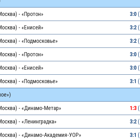
)
осква) - «Протон»
3:0
(
осква) - «Енисей»
3:2
(
Москва) - «Подмосковье»
3:2
(
осква) - «Протон»
3:0
(
осква) - «Енисей»
3:0
(
Москва) - «Подмосковье»
3:1
(
ное»)
Москва) - «Динамо-Метар»
1:3
(
осква) - «Ленинградка»
3:2
(
Москва) - «Динамо-Академия-УОР»
3:1
(