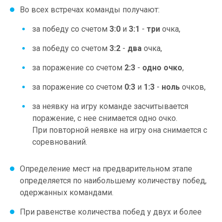
Во всех встречах команды получают:
за победу со счетом
3:0
и
3:1
-
три
очка,
за победу со счетом
3:2
-
два
очка,
за поражение со счетом
2:3
-
одно очко
,
за поражение со счетом
0:3
и
1:3
-
ноль
очков,
за неявку на игру команде засчитывается
поражение, с нее снимается одно очко.
При повторной неявке на игру она снимается с
соревнований.
Определение мест на предварительном этапе
определяется по наибольшему количеству побед,
одержанных командами.
При равенстве количества побед у двух и более