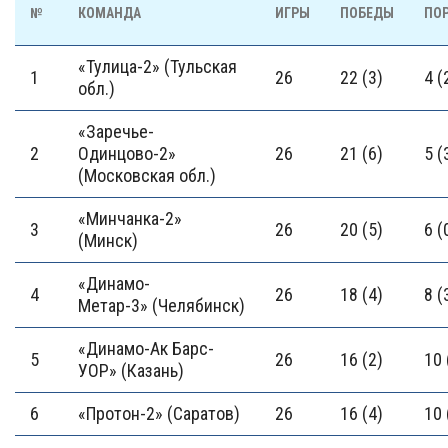
№
КОМАНДА
ИГРЫ
ПОБЕДЫ
ПО
«Тулица-2» (Тульская
1
26
22 (3)
4 (
обл.)
«Заречье-
2
Одинцово-2»
26
21 (6)
5 (
(Московская обл.)
«Минчанка-2»
3
26
20 (5)
6 (
(Минск)
«Динамо-
4
26
18 (4)
8 (
Метар-3» (Челябинск)
«Динамо-Ак Барс-
5
26
16 (2)
10 
УОР» (Казань)
6
«Протон-2» (Саратов)
26
16 (4)
10 