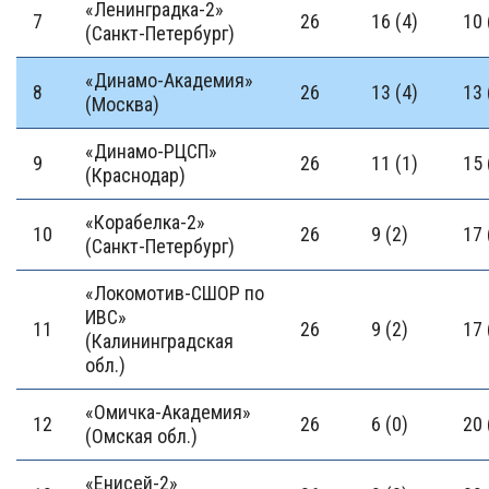
«Ленинградка-2»
7
26
16 (4)
10 
(Санкт-Петербург)
«Динамо-Академия»
8
26
13 (4)
13 
(Москва)
«Динамо-РЦСП»
9
26
11 (1)
15 
(Краснодар)
«Корабелка-2»
10
26
9 (2)
17 
(Санкт-Петербург)
«Локомотив-СШОР по
ИВС»
11
26
9 (2)
17 
(Калининградская
обл.)
«Омичка-Академия»
12
26
6 (0)
20 
(Омская обл.)
«Енисей-2»