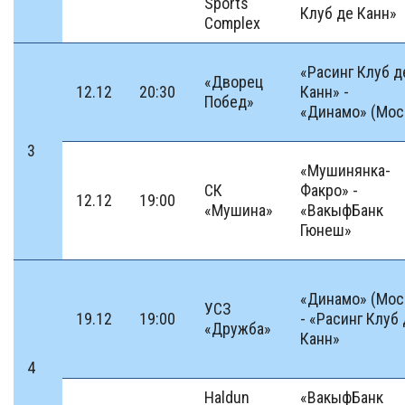
Sports
Клуб де Канн»
Complex
«Расинг Клуб д
«Дворец
12.12
20:30
Канн» -
Побед»
«Динамо» (Мос
3
«Мушинянка-
СК
Факро» -
12.12
19:00
«Мушина»
«ВакыфБанк
Гюнеш»
«Динамо» (Мос
УСЗ
19.12
19:00
- «Расинг Клуб
«Дружба»
Канн»
4
Haldun
«ВакыфБанк