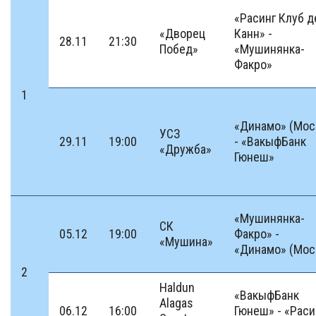
«Расинг Клуб д
«Дворец
Канн» -
28.11
21:30
Побед»
«Мушинянка-
Факро»
1
«Динамо» (Мос
УСЗ
29.11
19:00
- «ВакыфБанк
«Дружба»
Гюнеш»
«Мушинянка-
СК
05.12
19:00
Факро» -
«Мушина»
«Динамо» (Мос
2
Haldun
«ВакыфБанк
Alagas
06.12
16:00
Гюнеш» - «Раси