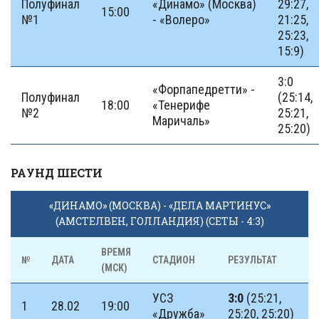
Полуфинал
«Динамо» (Москва)
29:27,
15:00
№1
- «Волеро»
21:25,
25:23,
15:9)
3:0
«Форпапедретти» -
Полуфинал
(25:14,
18:00
«Тенерифе
№2
25:21,
Маричаль»
25:20)
РАУНД ШЕСТИ
«ДИНАМО» (МОСКВА) - «ДЕЛА МАРТИНУС»
(АМСТЕЛВЕН, ГОЛЛАНДИЯ) (СЕТЫ - 4:3)
ВРЕМЯ
№
ДАТА
СТАДИОН
РЕЗУЛЬТАТ
(МСК)
УСЗ
3:0
(25:21,
1
28.02
19:00
«Дружба»
25:20, 25:20)