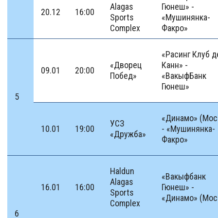
Alagas
Гюнеш» -
20.12
16:00
Sports
«Мушинянка-
Complex
Факро»
«Расинг Клуб д
«Дворец
Канн» -
09.01
20:00
Побед»
«ВакыфБанк
Гюнеш»
5
«Динамо» (Мос
УСЗ
10.01
19:00
- «Мушинянка-
«Дружба»
Факро»
Haldun
«Вакыфбанк
Alagas
16.01
16:00
Гюнеш» -
Sports
«Динамо» (Мос
Complex
6