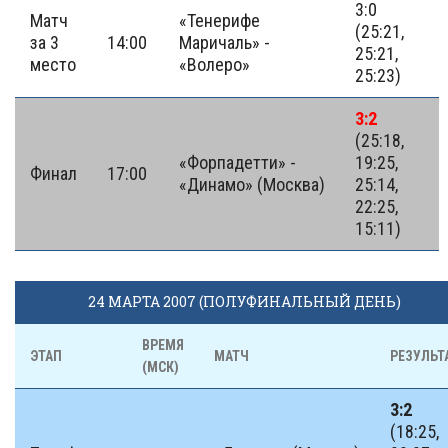
3:0
Матч
«Тенерифе
(25:21,
за 3
14:00
Маричаль» -
25:21,
место
«Волеро»
25:23)
3:2
(25:18,
«Форпадетти» -
19:25,
Финал
17:00
«Динамо» (Москва)
25:14,
22:25,
15:11)
24 МАРТА 2007 (ПОЛУФИНАЛЬНЫЙ ДЕНЬ)
ВРЕМЯ
ЭТАП
МАТЧ
РЕЗУЛЬТ
(МСК)
3:2
(18:25,