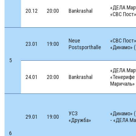
«ДЕЛА Март
20.12
20:00
Bankrashal
«СВС Пост
Neue
«СВС Пост»
23.01
19:00
Postsporthalle
«Динамо» 
5
«ДЕЛА Март
24.01
20:00
Bankrashal
«Тенерифе
Маричаль»
УСЗ
«Динамо» 
29.01
19:00
«Дружба»
- «ДЕЛА Ма
6