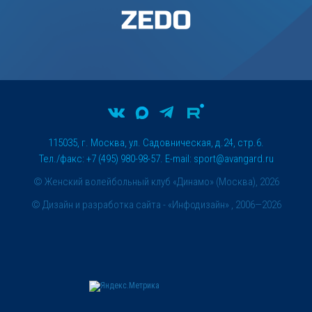
115035, г. Москва, ул. Садовническая, д.24, стр.6.
Тел./факс: +7 (495) 980-98-57. E-mail:
sport@avangard.ru
© Женский волейбольный клуб «Динамо» (Москва), 2026
©
Дизайн и разработка сайта
- «Инфодизайн» , 2006—2026