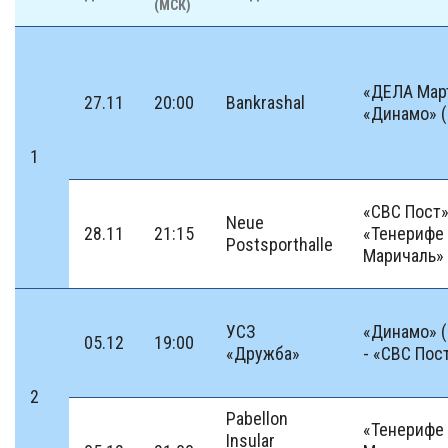
(МСК)
«ДЕЛА Март
27.11
20:00
Bankrashal
«Динамо» 
1
«СВС Пост»
Neue
28.11
21:15
«Тенерифе
Postsporthalle
Маричаль»
УСЗ
«Динамо» 
05.12
19:00
«Дружба»
- «СВС Пос
2
Pabellon
«Тенерифе
Insular