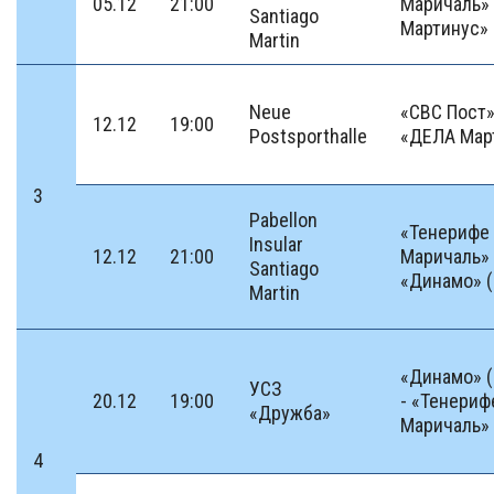
05.12
21:00
Маричаль»
Santiago
Мартинус»
Martin
Neue
«СВС Пост»
12.12
19:00
Postsporthalle
«ДЕЛА Мар
3
Pabellon
«Тенерифе
Insular
12.12
21:00
Маричаль» 
Santiago
«Динамо» 
Martin
«Динамо» 
УСЗ
20.12
19:00
- «Тенериф
«Дружба»
Маричаль»
4