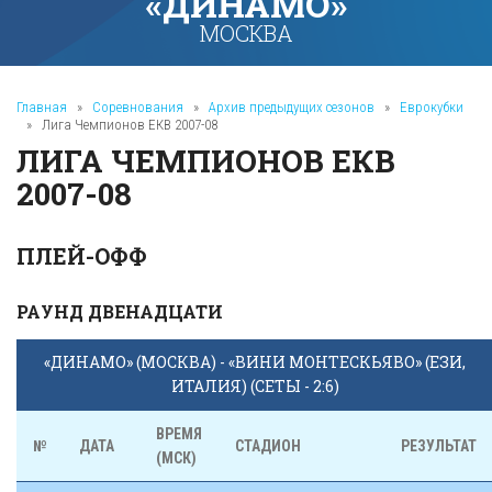
«ДИНАМО»
МОСКВА
Главная
»
Соревнования
»
Архив предыдущих сезонов
»
Еврокубки
»
Лига Чемпионов ЕКВ 2007-08
ЛИГА ЧЕМПИОНОВ ЕКВ
2007-08
ПЛЕЙ-ОФФ
РАУНД ДВЕНАДЦАТИ
«ДИНАМО» (МОСКВА) - «ВИНИ МОНТЕСКЬЯВО» (ЕЗИ,
ИТАЛИЯ) (СЕТЫ - 2:6)
ВРЕМЯ
№
ДАТА
СТАДИОН
РЕЗУЛЬТАТ
(МСК)