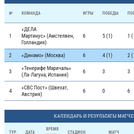
№
КОМАНДА
ИГРЫ
ПОБЕДЫ
ПО
«ДЕЛА
1
Мартинус» (Амстелвен,
6
5 (1)
1 (
Голландия)
2
«Динамо» (Москва)
6
4 (1)
2 (
«Тенерифе Маричаль»
3
6
3
3
(Ла-Лагуна, Испания)
«СВС Пост» (Швехат,
4
6
0
6
Австрия)
КАЛЕНДАРЬ И РЕЗУЛЬТАТЫ МАТЧ
ВРЕМЯ
ТУР
ДАТА
СТАДИОН
МАТЧ