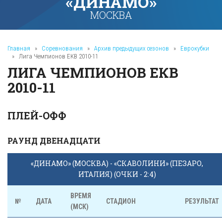
«ДИНАМО»
МОСКВА
Главная
»
Соревнования
»
Архив предыдущих сезонов
»
Еврокубки
»
Лига Чемпионов ЕКВ 2010-11
ЛИГА ЧЕМПИОНОВ ЕКВ
2010-11
ПЛЕЙ-ОФФ
РАУНД ДВЕНАДЦАТИ
«ДИНАМО» (МОСКВА) - «СКАВОЛИНИ» (ПЕЗАРО,
ИТАЛИЯ) (ОЧКИ - 2:4)
ВРЕМЯ
№
ДАТА
СТАДИОН
РЕЗУЛЬТАТ
(МСК)