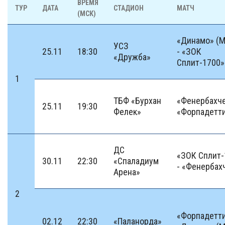
ВРЕМЯ
ТУР
ДАТА
СТАДИОН
МАТЧ
(МСК)
«Динамо» (М
УСЗ
25.11
18:30
- «ЗОК
«Дружба»
Сплит-1700»
1
ТБФ «Бурхан
«Фенербахче
25.11
19:30
Фелек»
«Форпадетт
ДС
«ЗОК Сплит-
30.11
22:30
«Спаладиум
- «Фенербах
Арена»
2
«Форпадетти
02.12
22:30
«Паланорда»