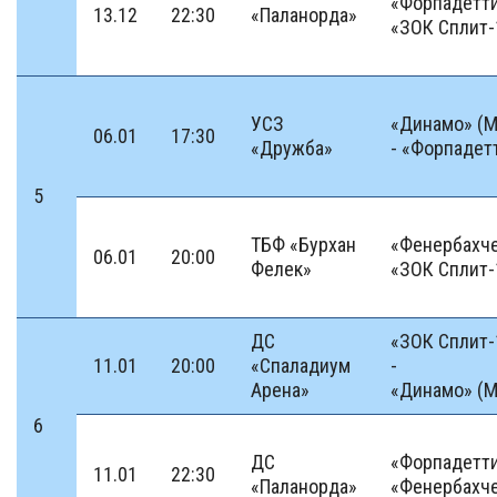
«Форпадетти
13.12
22:30
«Паланорда»
«ЗОК Сплит-
УСЗ
«Динамо» (М
06.01
17:30
«Дружба»
- «Форпадет
5
ТБФ «Бурхан
«Фенербахче
06.01
20:00
Фелек»
«ЗОК Сплит-
ДС
«ЗОК Сплит-
11.01
20:00
«Спаладиум
-
Арена»
«Динамо» (М
6
ДС
«Форпадетти
11.01
22:30
«Паланорда»
«Фенербахч