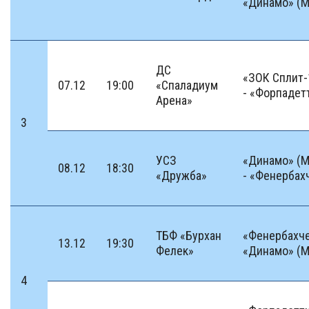
«Динамо» (М
ДС
«ЗОК Сплит-
07.12
19:00
«Спаладиум
- «Форпадет
Арена»
3
УСЗ
«Динамо» (М
08.12
18:30
«Дружба»
- «Фенербах
ТБФ «Бурхан
«Фенербахче
13.12
19:30
Фелек»
«Динамо» (М
4