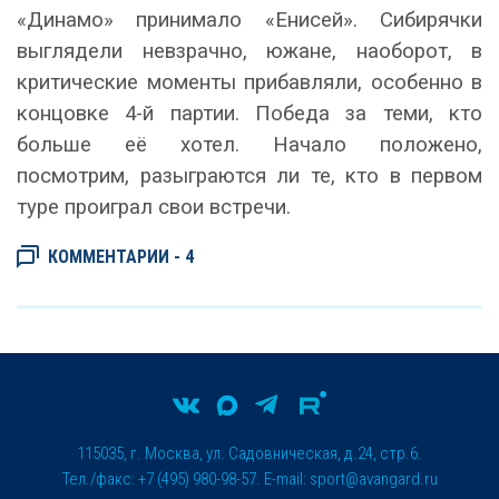
«Динамо» принимало «Енисей». Сибирячки
выглядели невзрачно, южане, наоборот, в
критические моменты прибавляли, особенно в
концовке 4-й партии. Победа за теми, кто
больше её хотел. Начало положено,
посмотрим, разыграются ли те, кто в первом
туре проиграл свои встречи.
КОММЕНТАРИИ - 4
115035, г. Москва, ул. Садовническая, д.24, стр.6.
Тел./факс: +7 (495) 980-98-57. E-mail:
sport@avangard.ru