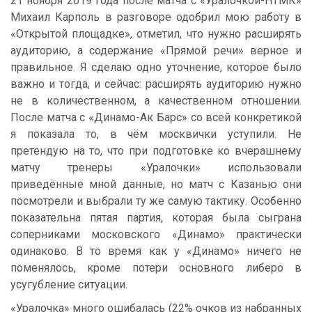
21 ноября 2019 года после матча с «Уралочкой-НТМК»
Михаил Карполь в разговоре одобрил мою работу в
«Открытой площадке», отметил, что нужно расширять
аудиторию, а содержание «Прямой речи» верное и
правильное. Я сделаю одно уточнение, которое было
важно и тогда, и сейчас: расширять аудиторию нужно
не в количественном, а качественном отношении.
После матча с «Динамо-Ак Барс» со всей конкретикой
я показала то, в чём москвички уступили. Не
претендую на то, что при подготовке ко вчерашнему
матчу тренеры «Уралочки» использовали
приведённые мной данные, но матч с Казанью они
посмотрели и выбрали ту же самую тактику. Особенно
показательна пятая партия, которая была сыграна
соперниками московского «Динамо» практически
одинаково. В то время как у «Динамо» ничего не
поменялось, кроме потери основного либеро в
усугубление ситуации.
«Уралочка» много ошибалась (22% очков из набранных