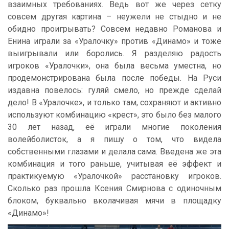
взаимных требованиях. Ведь вот же через сетку
совсем другая картина – неужели не стыдно и не
обидно проигрывать? Совсем недавно Романова и
Енина играли за «Уралочку» против «Динамо» и тоже
выигрывали или боролись. Я разделяю радость
игроков «Уралочки», она была весьма уместна, но
продемонстрирована была после победы. На Руси
издавна повелось: гуляй смело, но прежде сделай
дело! В «Уралочке», и только там, сохраняют и активно
используют комбинацию «крест», это было без малого
30 лет назад, её играли многие поколения
волейболисток, а я пишу о том, что видела
собственными глазами и делала сама. Введена же эта
комбинация и того раньше, учитывая её эффект и
практикуемую «Уралочкой» расстановку игроков.
Сколько раз прошла Ксения Смирнова с одиночным
блоком, буквально вколачивая мячи в площадку
«Динамо»!