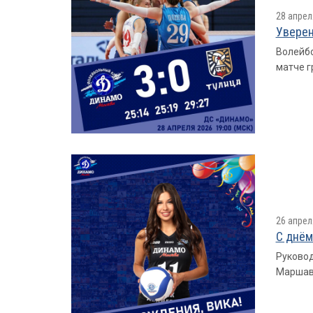
28 апрел
Уверен
Волейбо
матче г
26 апрел
С днём
Руковод
Маршав