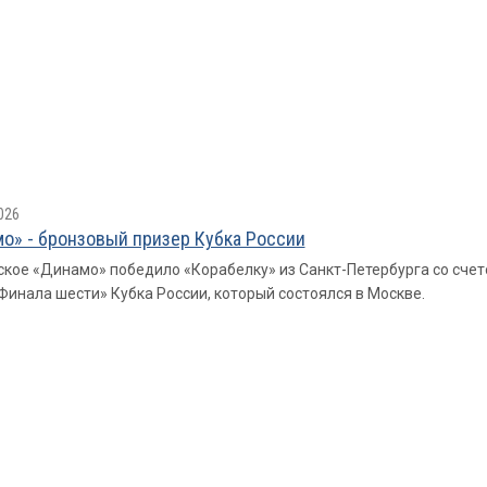
026
о» - бронзовый призер Кубка России
кое «Динамо» победило «Корабелку» из Санкт-Петербурга со счетом 3
Финала шести» Кубка России, который состоялся в Москве.