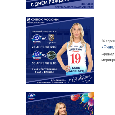
26 апрел
«Финал
«Финал 
меропри