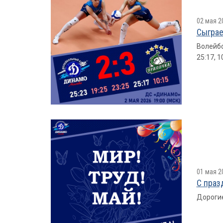
02 мая 2
Сыграе
Волейбо
25:17, 
01 мая 2
С праз
Дорогие