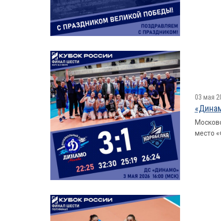
03 мая 2
«Динам
Московс
место «