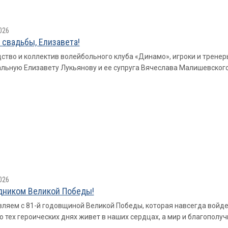
026
 свадьбы, Елизавета!
ство и коллектив волейбольного клуба «Динамо», игроки и трене
льную Елизавету Лукьянову и ее супруга Вячеслава Малишевского
026
дником Великой Победы!
ляем с 81-й годовщиной Великой Победы, которая навсегда войдет
о тех героических днях живет в наших сердцах, а мир и благополу