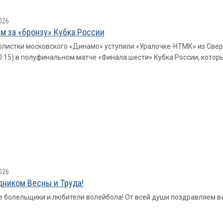
026
м за «бронзу» Кубка России
листки московского «Динамо» уступили «Уралочке-НТМК» из Свердлов
10:15) в полуфинальном матче «Финала шести» Кубка России, котор
026
дником Весны и Труда!
 болельщики и любители волейбола! От всей души поздравляем ва