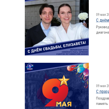
09 мая 2
С днём
Руковод
диагона
09 мая 2
С праз
Поздрав
память 