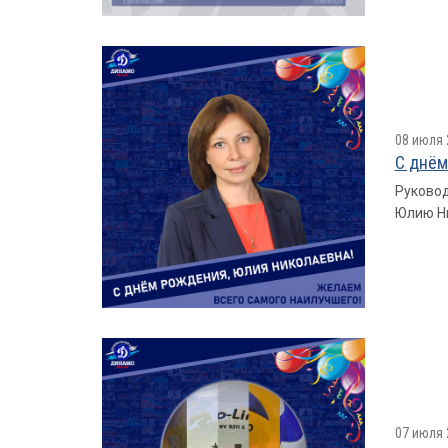
08 июля 
С днём
Руковод
Юлию Ни
07 июля 