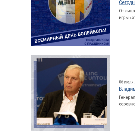
Сегодн
От лица
игры «о
06 июля 
Владим
Генерал
соревно