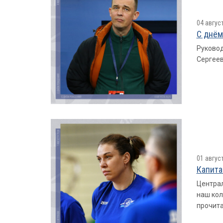
04 авгус
С днём
Руковод
Сергеев
01 авгус
Капита
Централ
наш кол
прочита