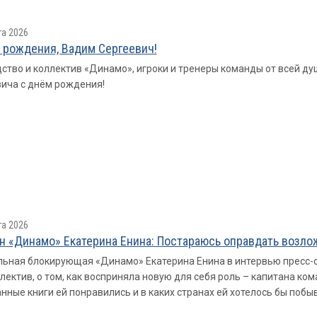
та 2026
 рождения, Вадим Сергеевич!
ство и коллектив «Динамо», игроки и тренеры команды от всей д
ича с днём рождения!
та 2026
н «Динамо» Екатерина Енина: Постараюсь оправдать возл
ьная блокирующая «Динамо» Екатерина Енина в интервью пресс-с
лектив, о том, как восприняла новую для себя роль – капитана ком
нные книги ей понравились и в каких странах ей хотелось бы побы