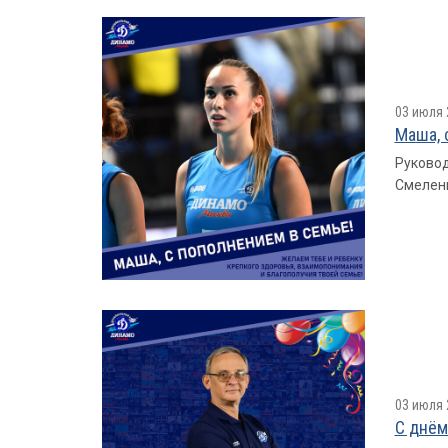
03 июля 
Маша, 
Руковод
Смеленк
03 июля 
С днём