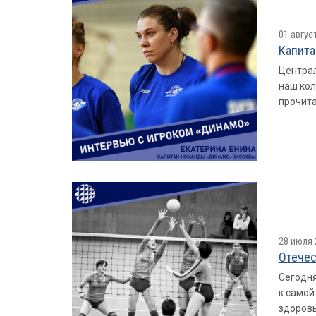
01 авгус
Капита
Централ
наш кол
прочита
28 июля 
Отечес
Сегодня
к самой
здоровь