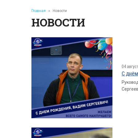
Главная
»
Новости
НОВОСТИ
04 авгус
С днём
Руковод
Сергеев