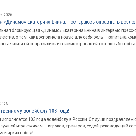
та 2026
н «Динамо» Екатерина Енина: Постараюсь оправдать возл
ьная блокирующая «Динамо» Екатерина Енина в интервью пресс-с
лектив, о том, как восприняла новую для себя роль – капитана ком
нные книги ей понравились и в каких странах ей хотелось бы побы
2026
твенному волейболу 103 года!
 исполняется 103 года волейболу в России. От души поздравляем
 лучшей игре с мячом — игроков, тренеров, судей, руководящий со
я и ярких побед!