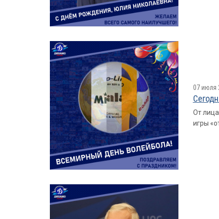
07 июля 
Сегодн
От лица
игры «о