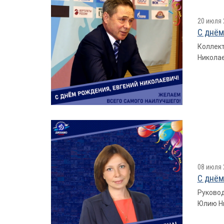
20 июля 
С днём
Коллект
Николае
08 июля 
С днём
Руковод
Юлию Ни