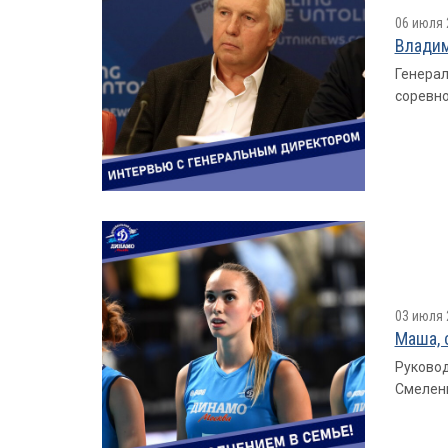
06 июля 
Владим
Генерал
соревно
03 июля 
Маша, 
Руковод
Смеленк