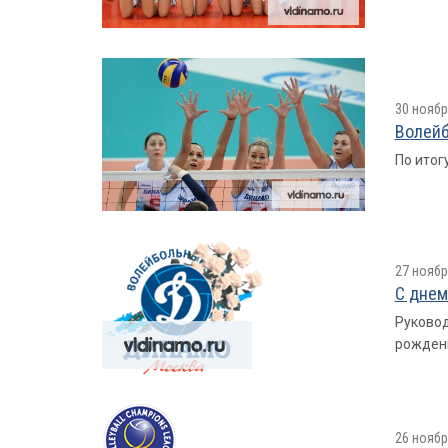
30 ноябр
Волейб
По итог
27 ноябр
С днем
Руковод
рожден
26 ноябр