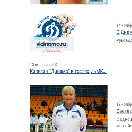
14 ноябр
С Днем
Руковод
13 ноября 2013
Капитан "Динамо" в гостях у «МК»!
12 ноябр
Светла
С одной
мы сей