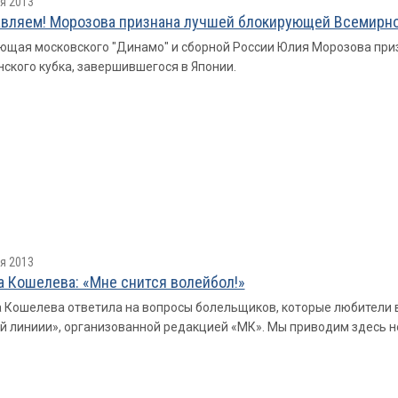
я 2013
вляем! Морозова признана лучшей блокирующей Всемирног
щая московского "Динамо" и сборной России Юлия Морозова пр
ского кубка, завершившегося в Японии.
я 2013
а Кошелева: «Мне снится волейбол!»
 Кошелева ответила на вопросы болельщиков, которые любители
й линиии», организованной редакцией «МК». Мы приводим здесь н