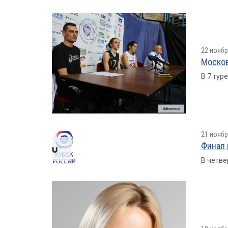
22 ноябр
Москов
В 7 тур
21 ноябр
Финал 
В четве