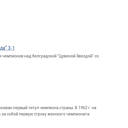
да" 3-1
 чемпионов над белградской "Црвеной Звездой" со
воеван первый титул чемпиона страны. В 1962 г. на
 за собой первую строку женского чемпионата