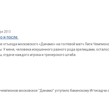
ря 2013
о и после.
е отъезда московского «Динамо» на гостевой матч Лиги Чемпионов
. У меня, человека искушенного разного рода зрелищами, остало
, отдаче каждого игрока и тренерского штаба.
емпионов московское "Динамо" уступило бакинскому Игтисадчи со сче