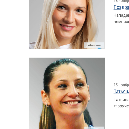
18 ноябр
Поздра
Нападаю
чемпион
15 ноябр
Татьян
Татьяна
«горяче