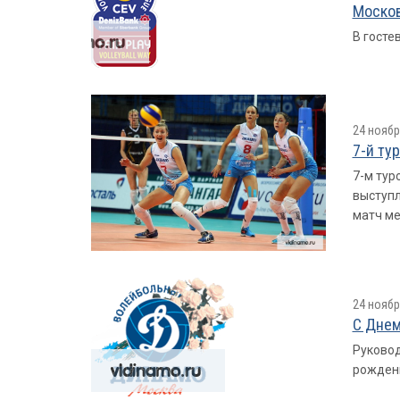
Москов
В госте
24 ноябр
7-й ту
7-м тур
выступл
матч ме
24 ноябр
С Днем
Руковод
рожден