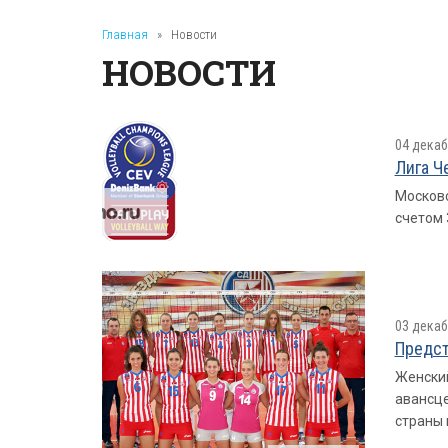
Главная
»
Новости
НОВОСТИ
04 декаб
Лига Ч
Московс
счетом 
03 декаб
Предст
Женский
авансце
страны 