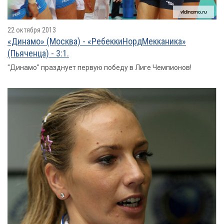
22 октября 2013
«Динамо» (Москва) - «РебеккиНордМекканика»
(Пьяченца) - 3:1.
"Динамо" празднует первую победу в Лиге Чемпионов!