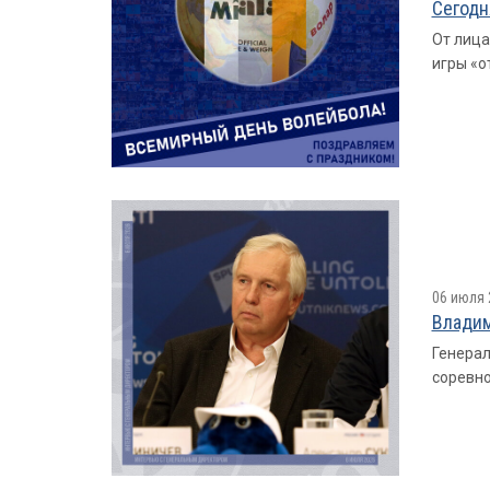
Сегодн
От лица
игры «о
06 июля 
Владим
Генерал
соревно