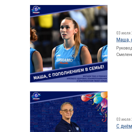
03 июля 
Маша, 
Руковод
Смеленк
03 июля 
С днём