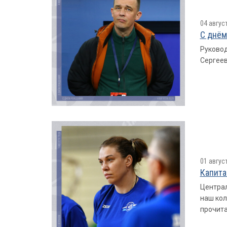
04 авгус
С днём
Руковод
Сергеев
01 авгус
Капита
Централ
наш кол
прочита