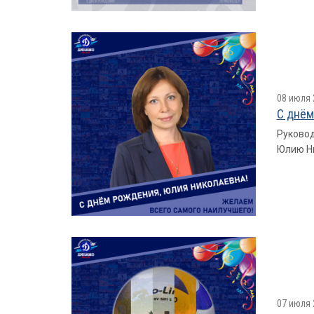
08 июля 
С днём
Руковод
Юлию Ни
07 июля 