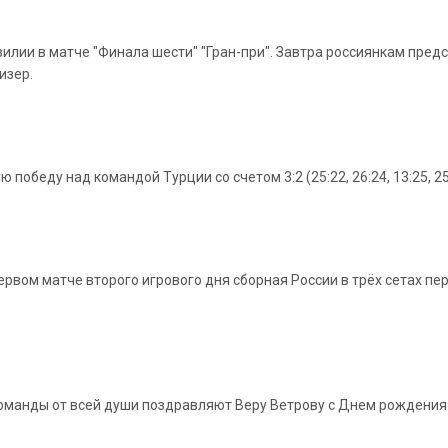
зилии в матче "Финала шести" "Гран-при". Завтра россиянкам пре
изер.
обеду над командой Турции со счетом 3:2 (25:22, 26:24, 13:25, 25:
рвом матче второго игрового дня сборная России в трёх сетах пер
 команды от всей души поздравляют Веру Ветрову с Днем рождения