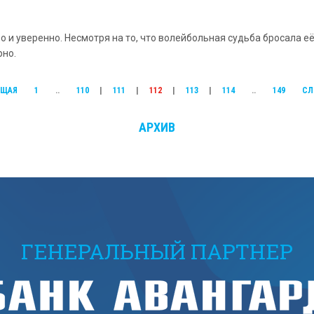
о и уверенно. Несмотря на то, что волейбольная судьба бросала е
рно.
УЩАЯ
1
..
110
|
111
|
112
|
113
|
114
..
149
СЛ
АРХИВ
ГЕНЕРАЛЬНЫЙ ПАРТНЕР