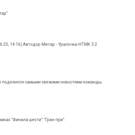
тар".
16:25, 14:16) Автодор-Метар - Уралочка-НТМК 3:2
ко поделился самыми свежими новостями команды,
ках "Финала шести" "Гран-при".