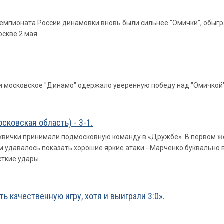
пионата России динамовки вновь были сильнее "Омички", обыграв с
оскве 2 мая.
осковское "Динамо" одержало уверенную победу над "Омичкой" со с
сковская область) - 3-1.
квички принимали подмосковную команду в «Дружбе». В первом же
удавалось показать хорошие яркие атаки - Марченко буквально в
ткие удары.
ь качественную игру, хотя и выиграли 3:0».