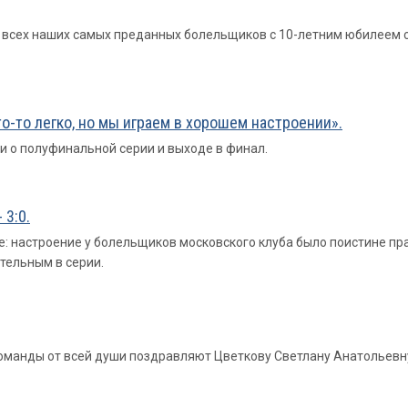
е всех наших самых преданных болельщиков с 10-летним юбилеем 
то-то легко, но мы играем в хорошем настроении».
 о полуфинальной серии и выходе в финал.
 3:0.
е: настроение у болельщиков московского клуба было поистине п
тельным в серии.
 команды от всей души поздравляют Цветкову Светлану Анатольевн