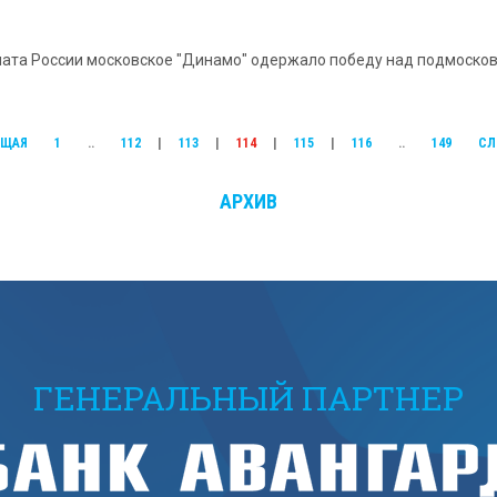
ата России московское "Динамо" одержало победу над подмосков
УЩАЯ
1
..
112
|
113
|
114
|
115
|
116
..
149
СЛ
АРХИВ
ГЕНЕРАЛЬНЫЙ ПАРТНЕР