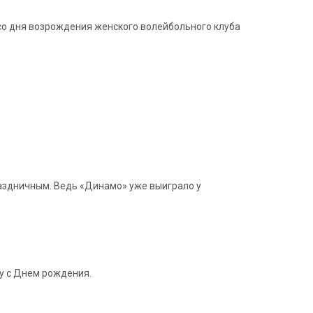
со дня возрождения женского волейбольного клуба
раздничным. Ведь «Динамо» уже выиграло у
у с Днем рождения.