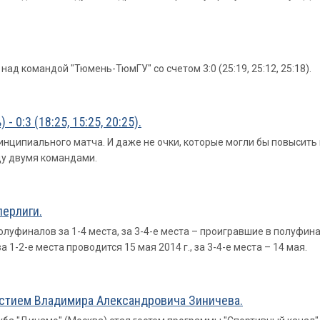
д командой "Тюмень-ТюмГУ" со счетом 3:0 (25:19, 25:12, 25:18).
 0:3 (18:25, 15:25, 20:25).
инципиального матча. И даже не очки, которые могли бы повысит
ду двумя командами.
ерлиги.
луфиналов за 1-4 места, за 3-4-е места – проигравшие в полуфинала
1-2-е места проводится 15 мая 2014 г., за 3-4-е места – 14 мая.
астием Владимира Александровича Зиничева.