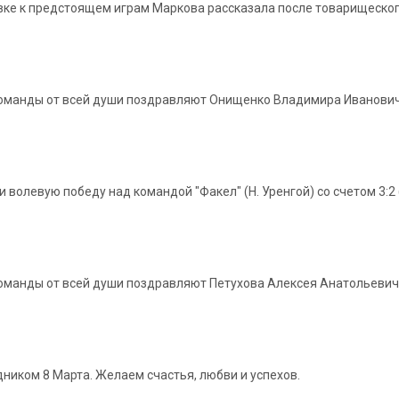
вке к предстоящем играм Маркова рассказала после товарищеского
 команды от всей души поздравляют Онищенко Владимира Иванович
евую победу над командой "Факел" (Н. Уренгой) со счетом 3:2 (23:
 команды от всей души поздравляют Петухова Алексея Анатольеви
ником 8 Марта. Желаем счастья, любви и успехов.