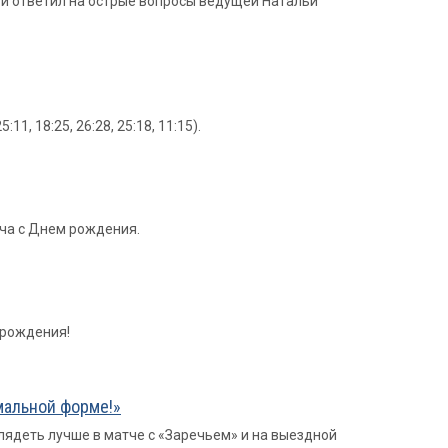
 и ответил на острые вопросы ведущей Натальи
, 18:25, 26:28, 25:18, 11:15).
ича с Днем рождения.
 рождения!
мальной форме!»
ядеть лучше в матче с «Заречьем» и на выездной