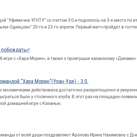
й "Уфимочка-УГНТУ" со счетом 3:0 и поднялось на 3-е место по и
ем-Одинцово" 20-го и 23-го апреля. Первый матч пройдет в гостях
 побеждать»!
 игре с «Хара Морин», а также о проигрыше казанскому «Динамо»
мандой "Хара Морин"(Улан-Уде) - 3:0.
с москвичками действовала достаточно раскрепощенно и уверенно.
граться было у столичного клуба. В этот раз на площадке появил
лой домашней игре с Казанью.
 команды от всей души поздравляют Аронову Ирину Нахимовну с Д