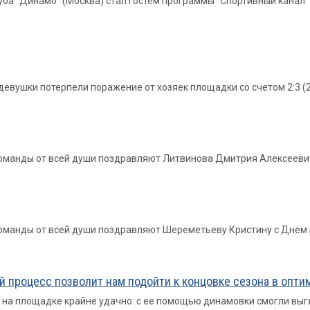
ба "Динамо" (Москва) стал гостем программы "Спортивный канал"
евушки потерпели поражение от хозяек площадки со счетом 2:3 (25:11
 команды от всей души поздравляют Литвинова Дмитрия Алексеев
 команды от всей души поздравляют Шереметьеву Кристину с Днем
 процесс позволит нам подойти к концовке сезона в опти
на площадке крайне удачно: с ее помощью динамовки смогли выгл