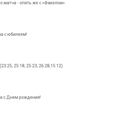
 матча - опять же с «Факелом».
а с юбилеем!
25, 25:18, 25:23, 26:28,15:12).
ча с Днем рождения!