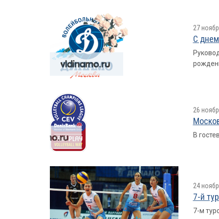
27 ноябр
С днем
Руковод
рожден
26 ноябр
Москов
В госте
24 ноябр
7-й ту
7-м тур