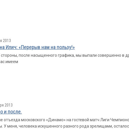
я 2013
на Илич: «Перерыв нам на пользу!»
 стороны, после насыщенного графика, мы выпали совершенно в дру
час имеем
ря 2013
о и после.
е отъезда московского «Динамо» на гостевой матч Лиги Чемпионов
. У меня, человека искушенного разного рода зрелищами, остало