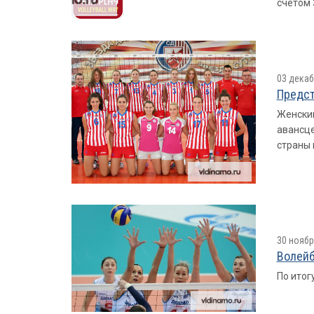
счетом 
03 декаб
Предст
Женский
авансце
страны 
30 ноябр
Волейб
По итог