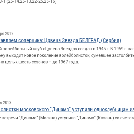
3-1 (25-14,25-13,22-25,25-16)
ря 2013
авляем соперника: Црвена Звезда БЕЛГРАД (Сербия)
 волейбольный клуб «Црвена Звезда» создан в 1945 г. В 1959 г. за
ну выходит новое поколение волейболисток, сумевшее застолбить
на целых шесть сезонов – до 1967 года.
я 2013
олистки московского "Динамо" уступили одноклубницам из
у встречи "Динамо" (Москва) уступило "Динамо" (Казань) со счетом 3