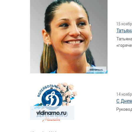
15 ноябр
Татьян
Татьяна
«горяче
14 ноябр
С Днем
Руковод