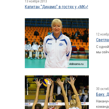
13 ноября 2013
Капитан "Динамо" в гостях у «МК»!
12 ноябр
Светла
С одной
мы сей
30 октяб
Баку. Д
Наканун
команды