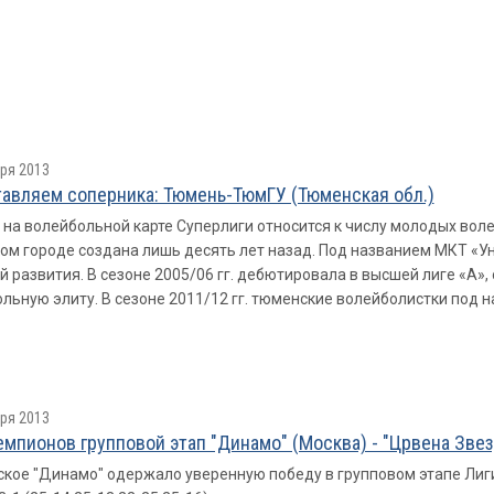
ря 2013
авляем соперника: Тюмень-ТюмГУ (Тюменcкая обл.)
на волейбольной карте Cуперлиги относится к числу молодых вол
ом городе создана лишь десять лет назад. Под названием МКТ «У
й развития. В сезоне 2005/06 гг. дебютировала в высшей лиге «А», 
льную элиту. В сезоне 2011/12 гг. тюменские волейболистки под 
ря 2013
емпионов групповой этап "Динамо" (Москва) - "Црвена Звез
кое "Динамо" одержало уверенную победу в групповом этапе Лиги