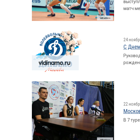
выступл
матч ме
24 ноябр
С Днем
Руковод
рожден
22 ноябр
Москов
В 7 тур