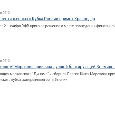
я 2013
шести женского Кубка России примет Краснодар
рг 21 ноября ВФВ приняла решение о месте проведения финальной
я 2013
вляем! Морозова признана лучшей блокирующей Всемирног
щая московского "Динамо" и сборной России Юлия Морозова пр
ского кубка, завершившегося в Японии.