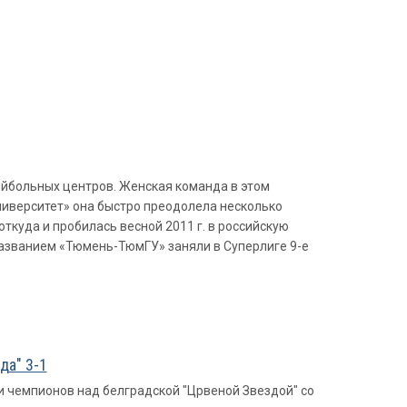
ейбольных центров. Женская команда в этом
ниверситет» она быстро преодолела несколько
откуда и пробилась весной 2011 г. в российскую
названием «Тюмень-ТюмГУ» заняли в Cуперлиге 9-е
да" 3-1
 чемпионов над белградской "Црвеной Звездой" со