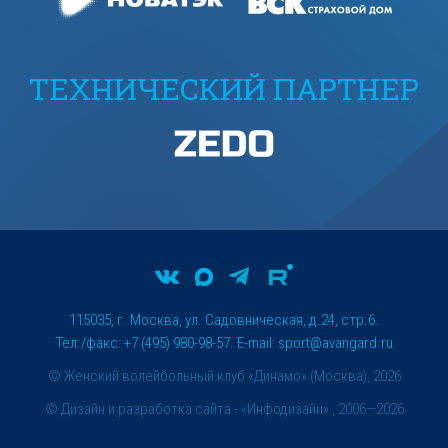
ТЕХНИЧЕСКИЙ ПАРТНЕР
115035, г. Москва, ул. Садовническая, д.24, стр.6.
Тел./факс: +7 (495) 980-98-57. E-mail:
sport@avangard.ru
© Женский волейбольный клуб «Динамо» (Москва), 2026
©
Дизайн и разработка сайта
- «Инфодизайн» , 2006—2026