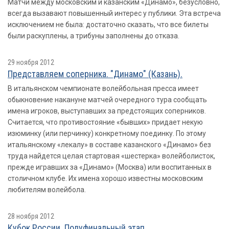
Матчи между московским и казанским «Динамо», безусловно,
всегда вызавают повышенный интерес у публики. Эта встреча
исключением не была: достаточно сказать, что все билеты
были раскуплены, а трибуны заполнены до отказа.
29 ноября 2012
Представляем соперника. "Динамо" (Казань).
В итальянском чемпионате волейбольная пресса имеет
обыкновение накануне матчей очередного тура сообщать
имена игроков, выступавших за предстоящих соперников.
Считается, что противостояние «бывших» придает некую
изюминку (или перчинку) конкретному поединку. По этому
итальянскому «лекалу» в составе казанского «Динамо» без
труда найдется целая стартовая «шестерка» волейболисток,
прежде игравших за «Динамо» (Москва) или воспитанных в
столичном клубе. Их имена хорошо известны московским
любителям волейбола.
28 ноября 2012
Кубок России. Полуфинальный этап.