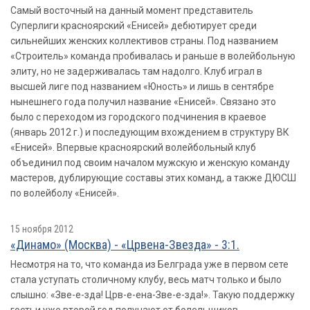
Самый восточный на данный момент представитель
Cуперлиги красноярский «Енисей» дебютирует среди
сильнейших женских коллективов страны. Под названием
«Строитель» команда пробивалась и раньше в волейбольную
элиту, но не задерживалась там надолго. Клуб играл в
высшей лиге под названием «Юность» и лишь в сентябре
нынешнего года получил название «Енисей». Связано это
было с переходом из городского подчинения в краевое
(январь 2012 г.) и последующим вхождением в структуру ВК
«Енисей». Впервые красноярский волейбольный клуб
объединил под своим началом мужскую и женскую команду
мастеров, дублирующие составы этих команд, а также ДЮСШ
по волейболу «Енисей».
15 ноября 2012
«Динамо» (Москва) - «Црвена-Звезда» - 3:1.
Несмотря на то, что команда из Белграда уже в первом сете
стала уступать столичному клубу, весь матч только и было
слышно: «Зве-е-зда! Црв-е-ена-Зве-е-зда!». Такую поддержку