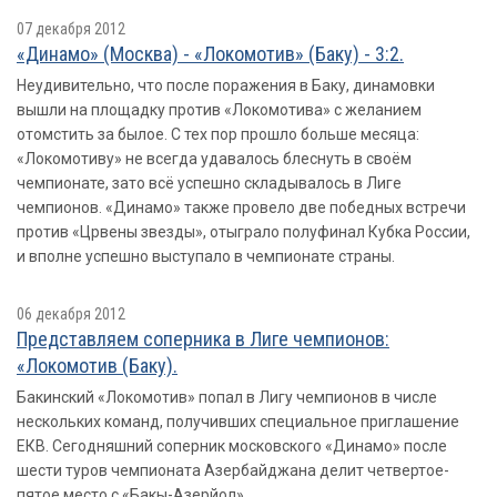
07 декабря 2012
«Динамо» (Москва) - «Локомотив» (Баку) - 3:2.
Неудивительно, что после поражения в Баку, динамовки
вышли на площадку против «Локомотива» с желанием
отомстить за былое. С тех пор прошло больше месяца:
«Локомотиву» не всегда удавалось блеснуть в своём
чемпионате, зато всё успешно складывалось в Лиге
чемпионов. «Динамо» также провело две победных встречи
против «Црвены звезды», отыграло полуфинал Кубка России,
и вполне успешно выступало в чемпионате страны.
06 декабря 2012
Представляем соперника в Лиге чемпионов:
«Локомотив (Баку).
Бакинский «Локомотив» попал в Лигу чемпионов в числе
нескольких команд, получивших специальное приглашение
ЕКВ. Сегодняшний соперник московского «Динамо» после
шести туров чемпионата Азербайджана делит четвертое-
пятое место с «Бакы-Азерйол».