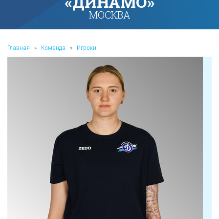
«ДИНАМО»
МОСКВА
Главная
»
Команда
»
Игроки