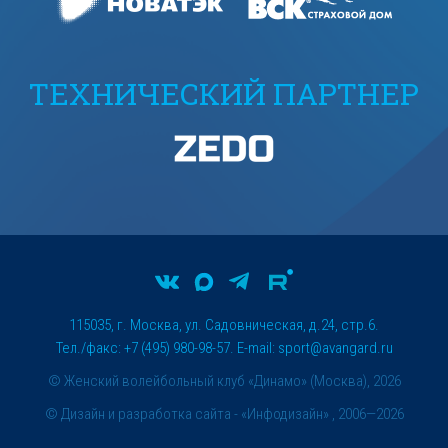
ТЕХНИЧЕСКИЙ ПАРТНЕР
115035, г. Москва, ул. Садовническая, д.24, стр.6.
Тел./факс: +7 (495) 980-98-57. E-mail:
sport@avangard.ru
© Женский волейбольный клуб «Динамо» (Москва), 2026
©
Дизайн и разработка сайта
- «Инфодизайн» , 2006—2026