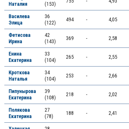
755
-
4,93
Наталия
(153)
Василева
36
494
-
4,05
Элица
(122)
Фетисова
42
369
-
2,58
Ирина
(143)
Енина
33
265
-
2,55
Екатерина
(104)
Кроткова
34
253
-
2,66
Наталья
(104)
Пипунырова
39
218
-
2,02
Екатерина
(108)
Полякова
27
188
-
2,41
Екатерина
(78)
Халецкая
28