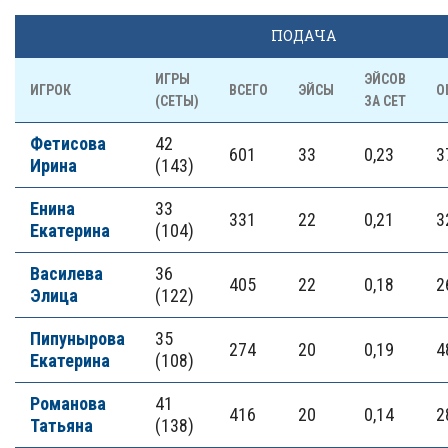
ПОДАЧА
ИГРЫ
ЭЙСОВ
ИГРОК
ВСЕГО
ЭЙСЫ
О
(СЕТЫ)
ЗА СЕТ
Фетисова
42
601
33
0,23
3
Ирина
(143)
Енина
33
331
22
0,21
3
Екатерина
(104)
Василева
36
405
22
0,18
2
Элица
(122)
Пипунырова
35
274
20
0,19
4
Екатерина
(108)
Романова
41
416
20
0,14
2
Татьяна
(138)