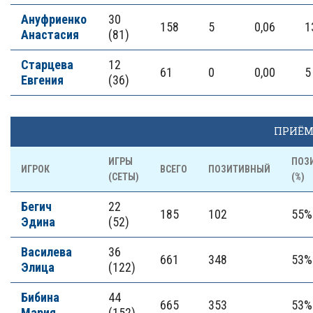
Ануфриенко
30
158
5
0,06
1
Анастасия
(81)
Старцева
12
61
0
0,00
5
Евгения
(36)
ПРИЁ
ИГРЫ
ПОЗ
ИГРОК
ВСЕГО
ПОЗИТИВНЫЙ
(СЕТЫ)
(%)
Бегич
22
185
102
55%
Эдина
(52)
Василева
36
661
348
53%
Элица
(122)
Бибина
44
665
353
53%
Мария
(152)