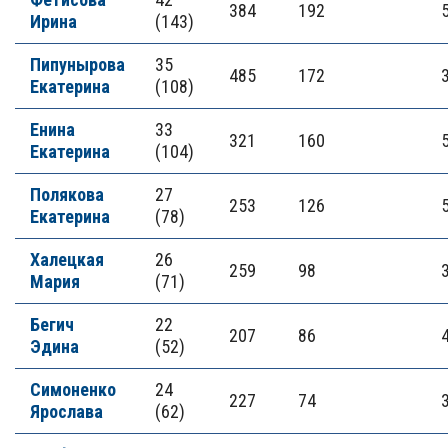
384
192
Ирина
(143)
Пипунырова
35
485
172
Екатерина
(108)
Енина
33
321
160
Екатерина
(104)
Полякова
27
253
126
Екатерина
(78)
Халецкая
26
259
98
Мария
(71)
Бегич
22
207
86
Эдина
(52)
Симоненко
24
227
74
Ярослава
(62)