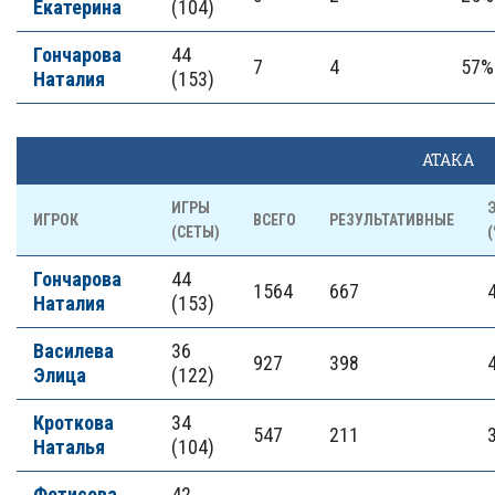
Екатерина
(104)
Гончарова
44
7
4
57%
Наталия
(153)
АТАКА
ИГРЫ
ИГРОК
ВСЕГО
РЕЗУЛЬТАТИВНЫЕ
(СЕТЫ)
(
Гончарова
44
1564
667
Наталия
(153)
Василева
36
927
398
Элица
(122)
Кроткова
34
547
211
Наталья
(104)
Фетисова
42