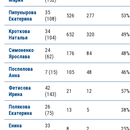
Пипунырова
35
526
277
53%
Екатерина
(108)
Кроткова
34
652
320
49%
Наталья
(104)
Симоненко
24
176
84
48%
Ярослава
(62)
Поспелова
7 (15)
105
48
46%
Анна
Фетисова
42
21
12
57%
Ирина
(143)
Полякова
26
13
5
38%
Екатерина
(75)
Енина
33
8
2
25%