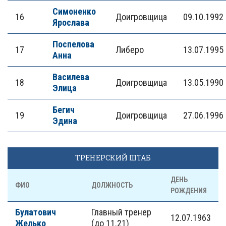
Симоненко
16
Доигровщица
09.10.1992
Ярослава
Поспелова
17
Либеро
13.07.1995
Анна
Василева
18
Доигровщица
13.05.1990
Элица
Бегич
19
Доигровщица
27.06.1996
Эдина
ТРЕНЕРСКИЙ ШТАБ
ДЕНЬ
ФИО
ДОЛЖНОСТЬ
РОЖДЕНИЯ
Булатович
Главный тренер
12.07.1963
Желько
(до 11.21)