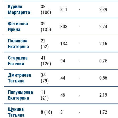
Курило
38
311
-
2,39
Маргарита
(106)
Фетисова
39
303
-
2,24
Ирина
(135)
Полякова
22
134
-
2,16
Екатерина
(62)
Старцева
41
94
-
0,75
Евгения
(126)
Дмитриева
34
44
-
0,56
Татьяна
(79)
Пипунырова
11
46
-
2,19
Екатерина
(21)
Щукина
8 (18)
31
-
1,72
Татьяна