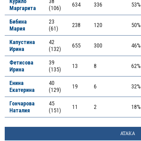
Курило
38
634
336
53%
Маргарита
(106)
Бибина
23
238
120
50%
Мария
(61)
Капустина
42
655
300
46%
Ирина
(132)
Фетисова
39
13
8
62%
Ирина
(135)
Енина
40
19
6
32%
Екатерина
(129)
Гончарова
45
11
2
18%
Наталия
(151)
АТАКА