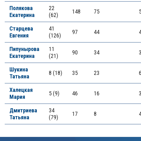
Полякова
22
148
75
Екатерина
(62)
Старцева
41
97
44
Евгения
(126)
Пипунырова
11
90
34
Екатерина
(21)
Шукина
8 (18)
35
23
Татьяна
Халецкая
5 (9)
46
16
Мария
Дмитриева
34
17
8
Татьяна
(79)