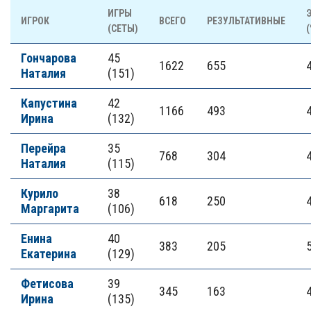
ИГРЫ
ИГРОК
ВСЕГО
РЕЗУЛЬТАТИВНЫЕ
(СЕТЫ)
(
Гончарова
45
1622
655
Наталия
(151)
Капустина
42
1166
493
Ирина
(132)
Перейра
35
768
304
Наталия
(115)
Курило
38
618
250
Маргарита
(106)
Енина
40
383
205
Екатерина
(129)
Фетисова
39
345
163
Ирина
(135)