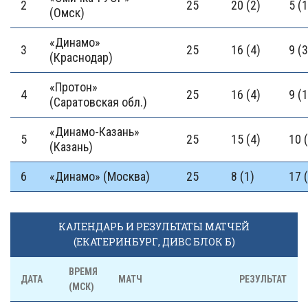
2
25
20 (2)
5 (1
(Омск)
«Динамо»
3
25
16 (4)
9 (3
(Краснодар)
«Протон»
4
25
16 (4)
9 (1
(Саратовская обл.)
«Динамо-Казань»
5
25
15 (4)
10 
(Казань)
6
«Динамо» (Москва)
25
8 (1)
17 
КАЛЕНДАРЬ И РЕЗУЛЬТАТЫ МАТЧЕЙ
(ЕКАТЕРИНБУРГ, ДИВС БЛОК Б)
ВРЕМЯ
ДАТА
МАТЧ
РЕЗУЛЬТАТ
(МСК)