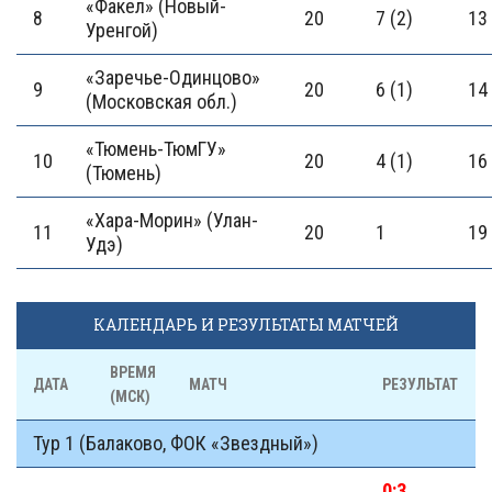
«Факел» (Новый-
8
20
7 (2)
13 
Уренгой)
«Заречье-Одинцово»
9
20
6 (1)
14 
(Московская обл.)
«Тюмень-ТюмГУ»
10
20
4 (1)
16 
(Тюмень)
«Хара-Морин» (Улан-
11
20
1
19 
Удэ)
КАЛЕНДАРЬ И РЕЗУЛЬТАТЫ МАТЧЕЙ
ВРЕМЯ
ДАТА
МАТЧ
РЕЗУЛЬТАТ
(МСК)
Тур 1 (Балаково, ФОК «Звездный»)
0:3