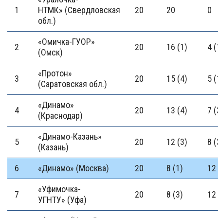
1
НТМК» (Свердловская
20
20
0
обл.)
«Омичка-ГУОР»
2
20
16 (1)
4 (
(Омск)
«Протон»
3
20
15 (4)
5 (
(Саратовская обл.)
«Динамо»
4
20
13 (4)
7 (
(Краснодар)
«Динамо-Казань»
5
20
12 (3)
8 (
(Казань)
6
«Динамо» (Москва)
20
8 (1)
12 
«Уфимочка-
7
20
8 (3)
12 
УГНТУ» (Уфа)