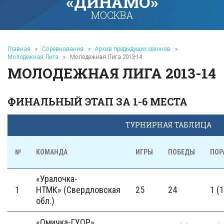
«ДИНАМО»
МОСКВА
Главная
»
Соревнования
»
Архив предыдущих сезонов
»
Молодежная Лига
»
Молодежная Лига 2013-14
МОЛОДЕЖНАЯ ЛИГА 2013-14
ФИНАЛЬНЫЙ ЭТАП ЗА 1-6 МЕСТА
ТУРНИРНАЯ ТАБЛИЦА
№
КОМАНДА
ИГРЫ
ПОБЕДЫ
ПОР
«Уралочка-
1
НТМК» (Свердловская
25
24
1 (1
обл.)
«Омичка-ГУОР»