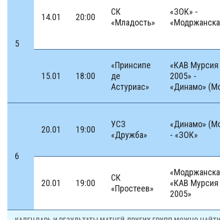
СК
«ЗОК» -
14.01
20:00
«Младость»
«Модржанска
5
«Принсипе
«КАВ Мурсия
15.01
18:00
де
2005» -
Астуриас»
«Динамо» (М
УСЗ
«Динамо» (М
20.01
19:00
«Дружба»
- «ЗОК»
6
«Модржанска
СК
20.01
19:00
«КАВ Мурсия
«Простеев»
2005»