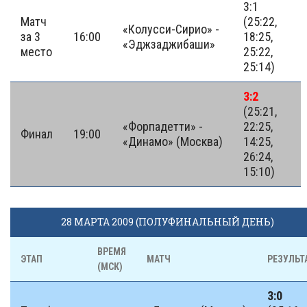
3:1
Матч
(25:22,
«Колусси-Сирио» -
за 3
16:00
18:25,
«Эджзаджибаши»
место
25:22,
25:14)
3:2
(25:21,
«Форпадетти» -
22:25,
Финал
19:00
«Динамо» (Москва)
14:25,
26:24,
15:10)
28 МАРТА 2009 (ПОЛУФИНАЛЬНЫЙ ДЕНЬ)
ВРЕМЯ
ЭТАП
МАТЧ
РЕЗУЛЬТ
(МСК)
3:0