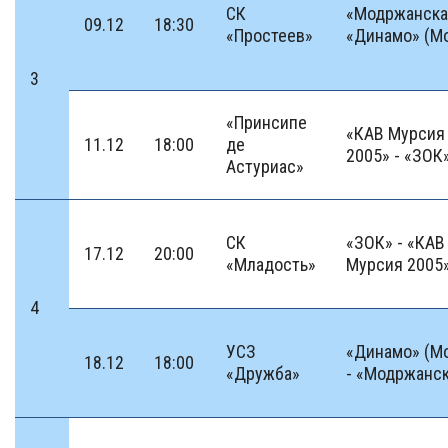
СК
«Модржанска
09.12
18:30
«Простеев»
«Динамо» (М
3
«Принсипе
«КАВ Мурсия
11.12
18:00
де
2005» - «ЗОК
Астуриас»
СК
«ЗОК» - «КАВ
17.12
20:00
«Младость»
Мурсия 2005
4
УСЗ
«Динамо» (М
18.12
18:00
«Дружба»
- «Модржанс