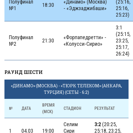
Полуфинал
«Динамо» (Москва)
(25:16,
18:30
№1
- «Эджзаджибаши»
25:16,
25:23)
3:1
(25:15,
Полуфинал
«Форпапедретти» -
21:30
23:25,
№2
«Колусси-Сирио»
25:17,
26:24)
РАУНД ШЕСТИ
«ДИНАМО» (МОСКВА) - «ТЮРК ТЕЛЕКОМ» (АНКАРА,
ТУРЦИЯ) (СЕТЫ - 6:2)
ВРЕМЯ
№
ДАТА
СТАДИОН
РЕЗУЛЬТАТ
(МСК)
Селим
3:2
(20:25,
1
04.03
19:00
Сири
25:18, 23:25,