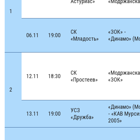
Астуриас»
«Модржанска
1
СК
«ЗОК» -
06.11
19:00
«Младость»
«Динамо» (М
СК
«Модржанска
12.11
18:30
«Простеев»
«ЗОК»
2
«Динамо» (М
УСЗ
13.11
19:00
- «КАВ Мурси
«Дружба»
2005»