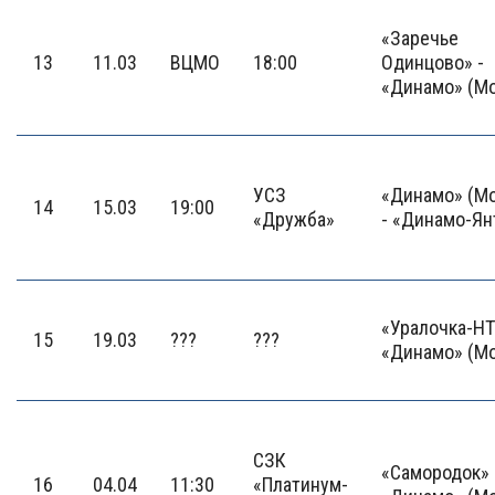
«Заречье
13
11.03
ВЦМО
18:00
Одинцово» -
«Динамо» (М
УСЗ
«Динамо» (М
14
15.03
19:00
«Дружба»
- «Динамо-Ян
«Уралочка-НТ
15
19.03
???
???
«Динамо» (М
СЗК
«Самородок» 
16
04.04
11:30
«Платинум-