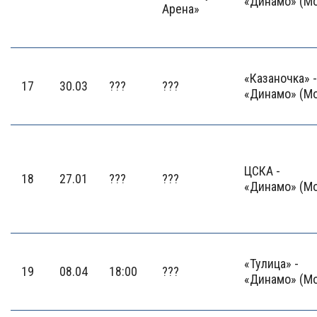
«Динамо» (М
Арена»
«Казаночка» -
17
30.03
???
???
«Динамо» (М
ЦСКА -
18
27.01
???
???
«Динамо» (М
«Тулица» -
19
08.04
18:00
???
«Динамо» (М