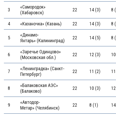
«Самородок»
3
22
14 (3)
8 
(Хабаровск)
4
«Казаночка» (Казань)
22
14 (3)
8 
«Динамо-
5
22
14 (5)
8 
Янтарь» (Калининград)
«Заречье Одинцово»
6
22
12 (3)
10
(Московская обл.)
«Ленинградка» (Санкт-
7
22
11 (2)
11
Петербург)
«Балаковская АЭС»
8
22
10 (3)
12
(Балаково)
«Автодор-
9
22
8 (1)
14
Метар» (Челябинск)