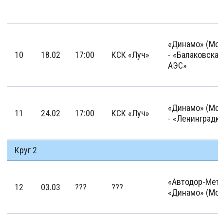
«Динамо» (М
10
18.02
17:00
КСК «Луч»
- «Балаковск
АЭС»
«Динамо» (М
11
24.02
17:00
КСК «Луч»
- «Ленинград
Круг 2
«Автодор-Мет
12
03.03
???
???
«Динамо» (М