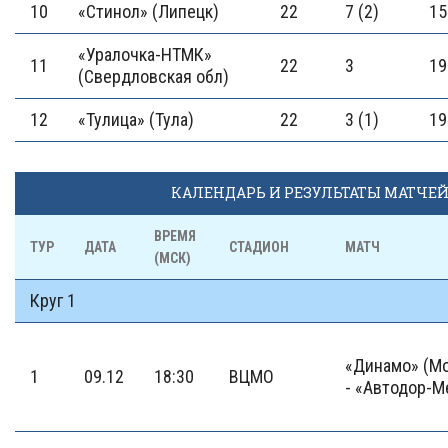
10
«Стинол» (Липецк)
22
7 (2)
15
«Уралочка-НТМК»
11
22
3
19
(Свердловская обл)
12
«Тулица» (Тула)
22
3 (1)
19
КАЛЕНДАРЬ И РЕЗУЛЬТАТЫ МАТЧЕ
ВРЕМЯ
ТУР
ДАТА
СТАДИОН
МАТЧ
(МСК)
Круг 1
«Динамо» (М
1
09.12
18:30
ВЦМО
- «Автодор-М