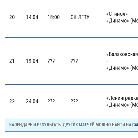
«Стинол» -
20
14.04
18:00
СК ЛГТУ
«Динамо» (М
«Балаковска
21
19.04
???
???
-
«Динамо» (М
«Ленинградка
22
24.04
???
???
«Динамо» (М
КАЛЕНДАРЬ И РЕЗУЛЬТАТЫ ДРУГИХ МАТЧЕЙ МОЖНО НАЙТИ НА
СА