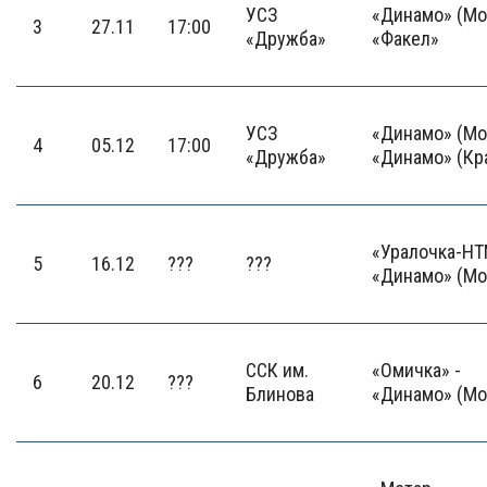
УСЗ
«Динамо» (Мо
3
27.11
17:00
«Дружба»
«Факел»
УСЗ
«Динамо» (Мо
4
05.12
17:00
«Дружба»
«Динамо» (Кр
«Уралочка-НТ
5
16.12
???
???
«Динамо» (Мо
ССК им.
«Омичка» -
6
20.12
???
Блинова
«Динамо» (Мо