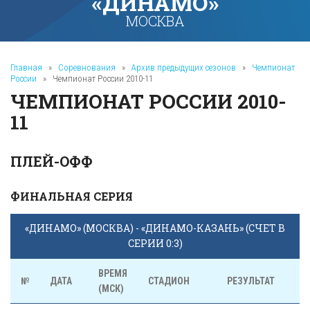
«ДИНАМО»
МОСКВА
Главная
»
Соревнования
»
Архив предыдущих сезонов
»
Чемпионат
России
»
Чемпионат России 2010-11
ЧЕМПИОНАТ РОССИИ 2010-
11
ПЛЕЙ-ОФФ
ФИНАЛЬНАЯ СЕРИЯ
«ДИНАМО» (МОСКВА) - «ДИНАМО-КАЗАНЬ» (СЧЕТ В
СЕРИИ 0:3)
ВРЕМЯ
№
ДАТА
СТАДИОН
РЕЗУЛЬТАТ
(МСК)