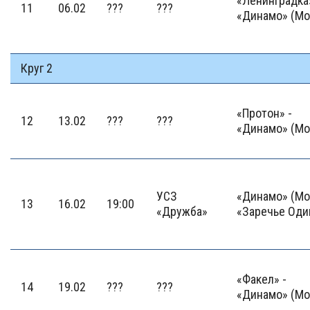
«Ленинградка»
11
06.02
???
???
«Динамо» (Мо
Круг 2
«Протон» -
12
13.02
???
???
«Динамо» (Мо
УСЗ
«Динамо» (Мо
13
16.02
19:00
«Дружба»
«Заречье Оди
«Факел» -
14
19.02
???
???
«Динамо» (Мо