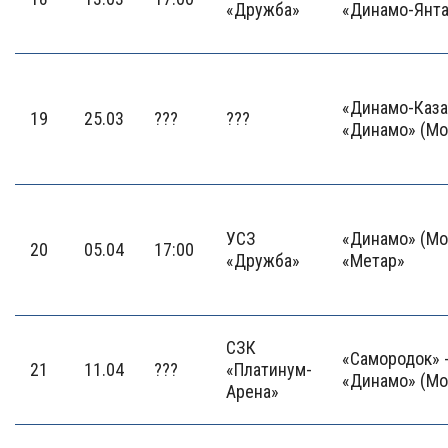
«Дружба»
«Динамо-Янта
«Динамо-Каза
19
25.03
???
???
«Динамо» (Мо
УСЗ
«Динамо» (Мо
20
05.04
17:00
«Дружба»
«Метар»
СЗК
«Самородок» 
21
11.04
???
«Платинум-
«Динамо» (Мо
Арена»