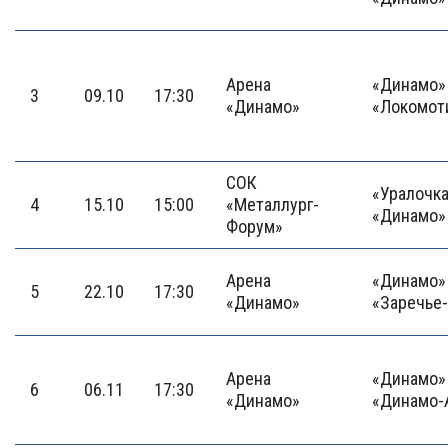
Арена
«Динамо» 
3
09.10
17:30
«Динамо»
«Локомот
СОК
«Уралочк
4
15.10
15:00
«Металлург-
«Динамо»
Форум»
Арена
«Динамо» 
5
22.10
17:30
«Динамо»
«Заречье
Арена
«Динамо» 
6
06.11
17:30
«Динамо»
«Динамо-