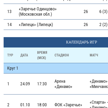
«Заречье Одинцово»
13
26
6 (3)
(Московская обл.)
14
«Липецк» (Липецк)
26
2 (2)
КАЛЕНДАРЬ ИГР
ВРЕМЯ
ТУР
ДАТА
СТАДИОН
МАТЧ
(МСК)
Круг 1
Арена
«Динамо» 
1
24.09
17:30
«Динамо»
«Минчанк
«Спарта» 
2
01.10
18:00
ФОК «Заречье»
«Динамо»