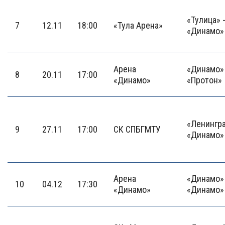
«Тулица» 
7
12.11
18:00
«Тула Арена»
«Динамо»
Арена
«Динамо» 
8
20.11
17:00
«Динамо»
«Протон»
«Ленингра
9
27.11
17:00
СК СПБГМТУ
«Динамо»
Арена
«Динамо» 
10
04.12
17:30
«Динамо»
«Динамо»