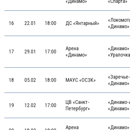
«Динамо»
«Спарта»
«Локомоти
16
22.01
18:00
ДС «Янтарный»
«Динамо»
Арена
«Динамо» 
17
29.01
17:00
«Динамо»
«Уралочк
«Заречье
18
05.02
18:00
МАУС «ОСЗК»
«Динамо»
ЦВ «Санкт-
«Динамо-А
19
12.02
17:00
Петербург»
«Динамо»
Арена
«Динамо» 