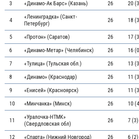
3
«Динамо-Ак Барс» (Казань)
26
20 (3
«Ленинградка» (Санкт-
4
26
18 (3
Петербург)
5
«Протон» (Саратов)
26
17 (3
6
«Динамо-Метар» (Челябинск)
26
16 (0
7
«Тулица» (Тульская обл.)
26
13 (3
8
«Динамо» (Краснодар)
26
11 (3
9
«Енисей» (Красноярск)
26
11 (3
10
«Минчанка» (Минск)
26
10 (4
«Уралочка-НТМК»
11
26
7 (3)
(Свердловская обл)
12
«Спарта» (Нижний Новгород)
26
6 (2)