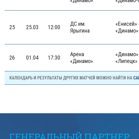
«Динамо»
«Динамо-
ДС им.
«Енисей» 
25
25.03
12:00
Ярыгина
«Динамо»
Арена
«Динамо» 
26
01.04
17:30
«Динамо»
«Липецк»
КАЛЕНДАРЬ И РЕЗУЛЬТАТЫ ДРУГИХ МАТЧЕЙ МОЖНО НАЙТИ НА
СА
ГЕНЕРАЛЬНЫЙ ПАРТНЕР