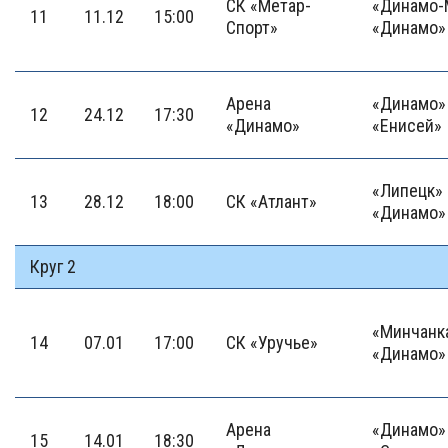
СК «Метар-
«Динамо-
11
11.12
15:00
Спорт»
«Динамо»
Арена
«Динамо» 
12
24.12
17:30
«Динамо»
«Енисей»
«Липецк» 
13
28.12
18:00
СК «Атлант»
«Динамо»
Круг 2
«Минчанка
14
07.01
17:00
СК «Уручье»
«Динамо»
Арена
«Динамо» 
15
14.01
18:30