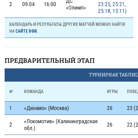
ДС
2
09.04
16:00
23:25, 25:21,
«Олимп»
25:18, 15:11)
КАЛЕНДАРЬ И РЕЗУЛЬТАТЫ ДРУГИХ МАТЧЕЙ МОЖНО НАЙТИ
НА
САЙТЕ ВФВ.
ПРЕДВАРИТЕЛЬНЫЙ ЭТАП
ТУРНИРНАЯ ТАБЛИ
№
КОМАНДА
ИГРЫ
ПОБЕ
1
«Динамо» (Москва)
26
23 (2
«Локомотив» (Калининградская
2
26
22 (2
обл.)