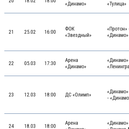
20
18.02
18:00
«Динамо»
«Тулица»
ФОК
«Протон» 
21
25.02
16:00
«Звездный»
«Динамо»
Арена
«Динамо» 
22
05.03
17:30
«Динамо»
«Ленингр
«Динамо»
23
12.03
18:00
ДС «Олимп»
- «Динамо
Арена
«Динамо» 
24
18.03
18:00