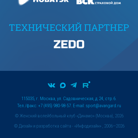
ТЕХНИЧЕСКИЙ ПАРТНЕР
115035, г. Москва, ул. Садовническая, д.24, стр.6.
Тел./факс: +7 (495) 980-98-57. E-mail:
sport@avangard.ru
© Женский волейбольный клуб «Динамо» (Москва), 2026
©
Дизайн и разработка сайта
- «Инфодизайн» , 2006—2026