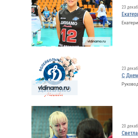
23 декаб
Екатер
Екатери
23 декаб
С Днем
Руковод
20 декаб
Cветла