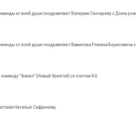
 команды от всей души поздравляют Валерию Гончарову с Днем ро
 команды от всей души поздравляют Вавилова Романа Борисовича 
оманду "Факел" (Новый Уренгой) со счетом 4:0.
вестили Наталью Сафронову.