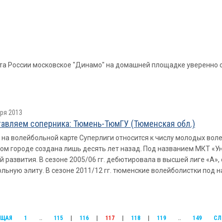
ата России московское "Динамо" на домашней площадке уверенно 
ря 2013
авляем соперника: Тюмень-ТюмГУ (Тюменcкая обл.)
на волейбольной карте Cуперлиги относится к числу молодых вол
ом городе создана лишь десять лет назад. Под названием МКТ «У
й развития. В сезоне 2005/06 гг. дебютировала в высшей лиге «А», 
льную элиту. В сезоне 2011/12 гг. тюменские волейболистки под 
УЩАЯ
1
..
115
|
116
|
117
|
118
|
119
..
149
СЛ