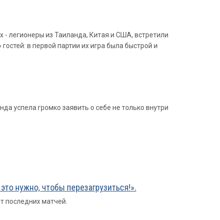
- легионеры из Таиланда, Китая и США, встретили
остей: в первой партии их игра была быстрой и
нда успела громко заявить о себе не только внутри
то нужно, чтобы перезагрузиться!».
т последних матчей.