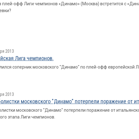
в плей-офф Лиги чемпионов «Динамо» (Москва) встретится с «Дина
евки?
ря 2013
йская Лига чемпионов.
ился соперник московского "Динамо" по плей-офф европейской Л
ря 2013
олистки московского "Динамо" потерпели поражение от и
листки московского "Динамо" потерпели поражение от итальянско
ого этапа Лиги чемпионов.