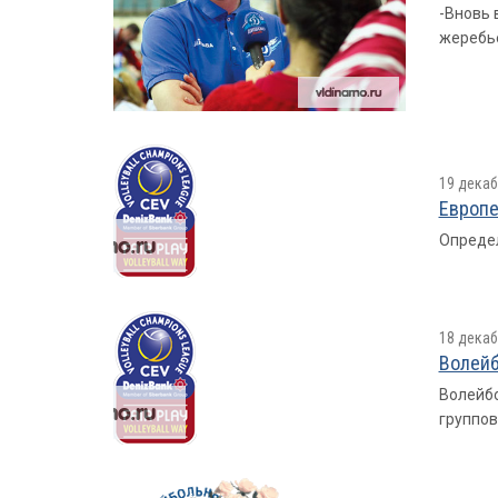
-Вновь 
жеребь
19 декаб
Европе
Определ
18 декаб
Волейб
Волейбо
группов