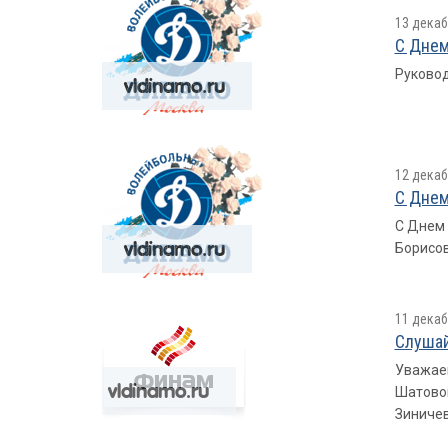
13 декаб
С Днем
Руковод
12 декаб
С Днем
С Днем 
Борисов
11 декаб
Слушай
Уважаем
Шатовой
Зиничев