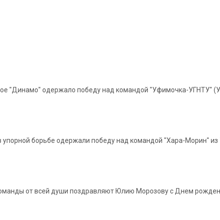
е "Динамо" одержало победу над командой "Уфимочка-УГНТУ" (Уфа) с
 упорной борьбе одержали победу над командой "Хара-Морин" из У
 команды от всей души поздравляют Юлию Морозову с Днем рожден