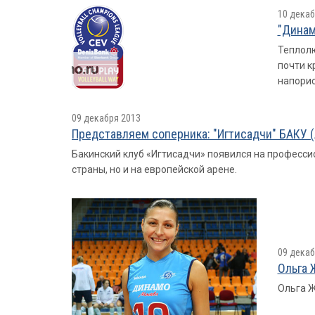
10 декаб
"Динам
Теплолю
почти к
напорис
09 декабря 2013
Представляем соперника: "Игтисадчи" БАКУ 
Бакинский клуб «Игтисадчи» появился на профессио
страны, но и на европейской арене.
09 декаб
Ольга 
Ольга Ж