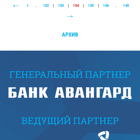
1
..
102
|
103
|
104
|
105
|
106
..
149
АРХИВ
ГЕНЕРАЛЬНЫЙ ПАРТНЕР
ВЕДУЩИЙ ПАРТНЕР