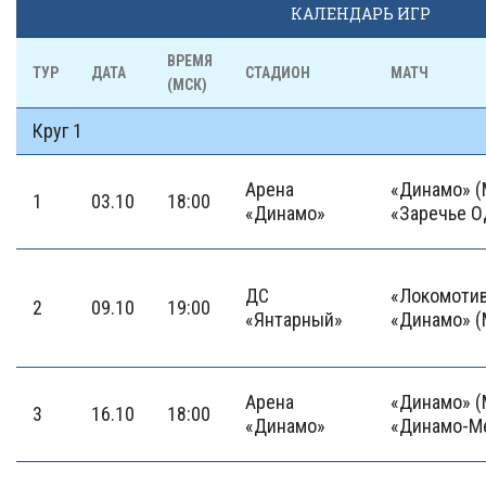
КАЛЕНДАРЬ ИГР
ВРЕМЯ
ТУР
ДАТА
СТАДИОН
МАТЧ
(МСК)
Круг 1
Арена
«Динамо» (
1
03.10
18:00
«Динамо»
«Заречье О
ДС
«Локомотив
2
09.10
19:00
«Янтарный»
«Динамо» (
Арена
«Динамо» (
3
16.10
18:00
«Динамо»
«Динамо-М