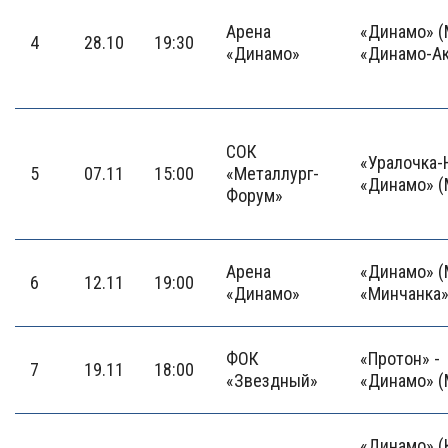
Арена
«Динамо» (
4
28.10
19:30
«Динамо»
«Динамо-Ак
СОК
«Уралочка-
5
07.11
15:00
«Металлург-
«Динамо» (
Форум»
Арена
«Динамо» (
6
12.11
19:00
«Динамо»
«Минчанка
ФОК
«Протон» -
7
19.11
18:00
«Звездный»
«Динамо» (
«Динамо» (