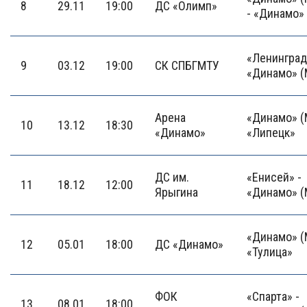
8
29.11
19:00
ДС «Олимп»
- «Динамо»
«Ленинград
9
03.12
19:00
СК СПБГМТУ
«Динамо» (
Арена
«Динамо» (
10
13.12
18:30
«Динамо»
«Липецк»
ДС им.
«Енисей» -
11
18.12
12:00
Ярыгина
«Динамо» (
«Динамо» (
12
05.01
18:00
ДС «Динамо»
«Тулица»
ФОК
«Спарта» -
13
08.01
18:00