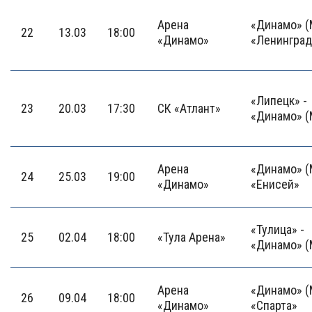
Арена
«Динамо» (
22
13.03
18:00
«Динамо»
«Ленинград
«Липецк» -
23
20.03
17:30
СК «Атлант»
«Динамо» (
Арена
«Динамо» (
24
25.03
19:00
«Динамо»
«Енисей»
«Тулица» -
25
02.04
18:00
«Тула Арена»
«Динамо» (
Арена
«Динамо» (
26
09.04
18:00
«Динамо»
«Спарта»