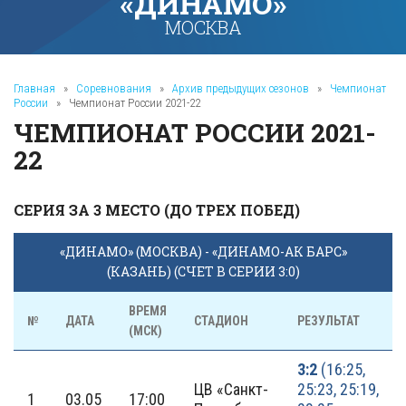
«ДИНАМО»
МОСКВА
Главная
»
Соревнования
»
Архив предыдущих сезонов
»
Чемпионат
России
»
Чемпионат России 2021-22
ЧЕМПИОНАТ РОССИИ 2021-
22
СЕРИЯ ЗА 3 МЕСТО (ДО ТРЕХ ПОБЕД)
«ДИНАМО» (МОСКВА) - «ДИНАМО-АК БАРС»
(КАЗАНЬ) (СЧЕТ В СЕРИИ 3:0)
ВРЕМЯ
№
ДАТА
СТАДИОН
РЕЗУЛЬТАТ
(МСК)
3:2
(16:25,
ЦВ «Санкт-
25:23, 25:19,
1
03.05
17:00