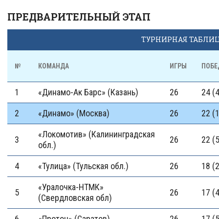
ПРЕДВАРИТЕЛЬНЫЙ ЭТАП
ТУРНИРНАЯ ТАБЛИ
№
КОМАНДА
ИГРЫ
ПОБЕ
1
«Динамо-Ак Барс» (Казань)
26
24 (4
2
«Динамо» (Москва)
26
22 (1
«Локомотив» (Калининградская
3
26
22 (5
обл.)
4
«Тулица» (Тульская обл.)
26
18 (2
«Уралочка-НТМК»
5
26
17 (4
(Свердловская обл)
6
«Протон» (Саратов)
26
17 (5